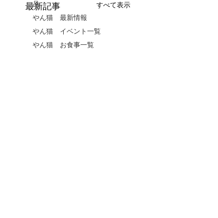
品
すべて表示
最新記事
やん猫 最新情報
やん猫 イベント一覧
やん猫 お食事一覧
コメント
セリーヌ「１
セリーヌ「１
１月カレンダ
０月カレンダ
ー企画！」公
ー企画」
コメントを追加…